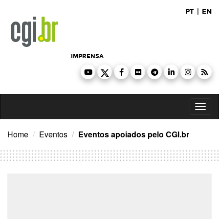
Ir
PT
|
EN
para
o
conteúdo
IMPRENSA
Toggl
naviga
Home
Eventos
Eventos apoiados pelo CGI.br