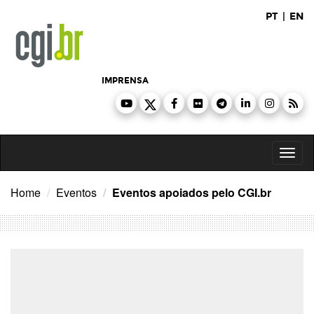
Ir
PT
|
EN
para
o
conteúdo
IMPRENSA
Toggl
naviga
Home
Eventos
Eventos apoiados pelo CGI.br