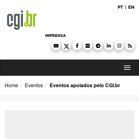
Ir
PT
|
EN
para
o
conteúdo
IMPRENSA
Toggl
naviga
Home
Eventos
Eventos apoiados pelo CGI.br