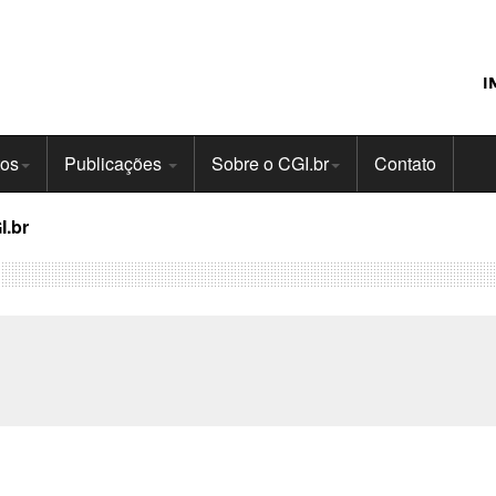
I
tos
Publicações
Sobre o CGI.br
Contato
I.br