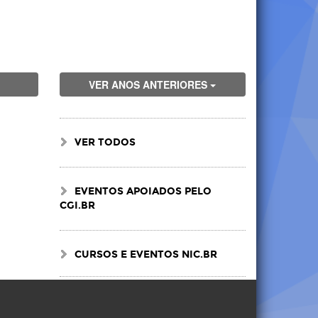
VER ANOS ANTERIORES
VER TODOS
EVENTOS APOIADOS PELO
CGI.BR
CURSOS E EVENTOS NIC.BR
Visite
Visite
Visite