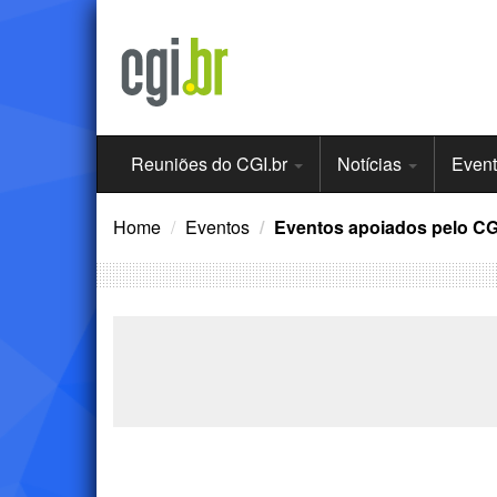
Ir
para
o
conteúdo
Menu
Reuniões do CGI.br
Notícias
Even
Principal
Home
Eventos
Eventos apoiados pelo CG