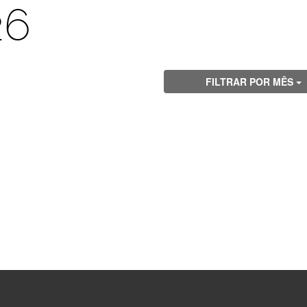
26
FILTRAR POR MÊS
Visite
Visite
Visite
Visite