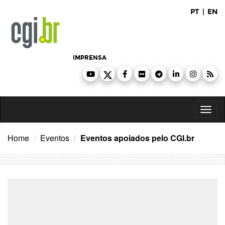
Ir
PT
|
EN
para
o
conteúdo
IMPRENSA
Toggl
naviga
Home
Eventos
Eventos apoiados pelo CGI.br