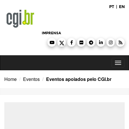
Ir
PT
|
EN
para
o
conteúdo
IMPRENSA
Toggl
naviga
Home
Eventos
Eventos apoiados pelo CGI.br