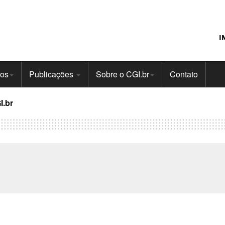
I
tos
Publicações
Sobre o CGI.br
Contato
I.br