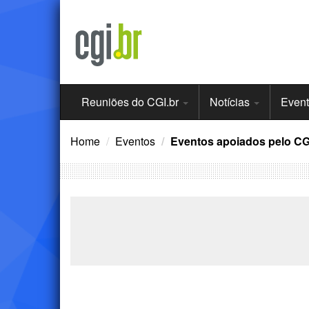
Ir
para
o
conteúdo
Menu
Reuniões do CGI.br
Notícias
Even
Principal
Home
Eventos
Eventos apoiados pelo CG