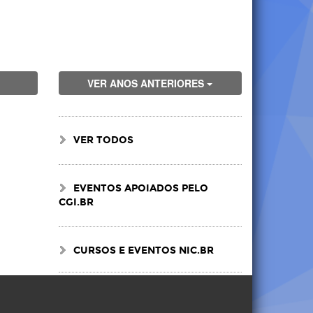
VER ANOS ANTERIORES
VER TODOS
EVENTOS APOIADOS PELO
CGI.BR
CURSOS E EVENTOS NIC.BR
Visite
Visite
Visite