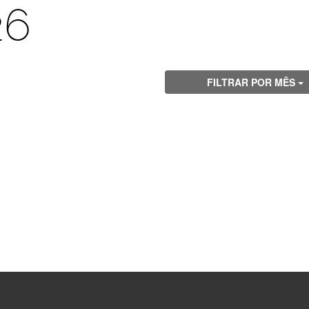
26
FILTRAR POR MÊS
Visite
Visite
Visite
Visite