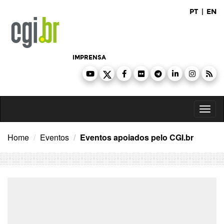
Ir
PT
|
EN
para
o
conteúdo
IMPRENSA
Toggl
naviga
Home
Eventos
Eventos apoiados pelo CGI.br