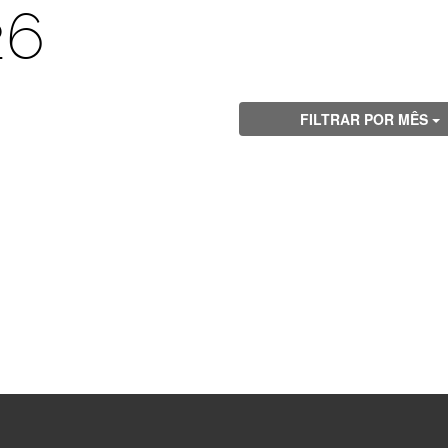
26
FILTRAR POR MÊS
Visite
Visite
Visite
Visite