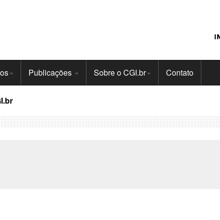
I
tos
Publicações
Sobre o CGI.br
Contato
I.br