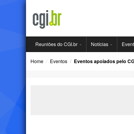
Ir
para
o
conteúdo
Menu
Reuniões do CGI.br
Notícias
Even
Principal
Home
Eventos
Eventos apoiados pelo CG