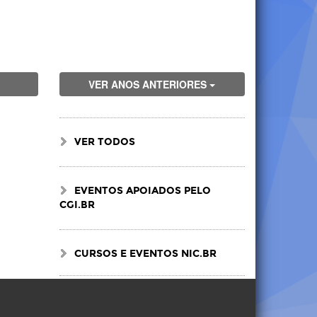
VER ANOS ANTERIORES
VER TODOS
EVENTOS APOIADOS PELO
CGI.BR
CURSOS E EVENTOS NIC.BR
Visite
Visite
Visite