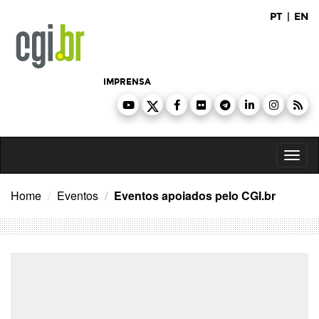
Ir
PT
|
EN
para
o
conteúdo
IMPRENSA
Toggl
naviga
Home
Eventos
Eventos apoiados pelo CGI.br