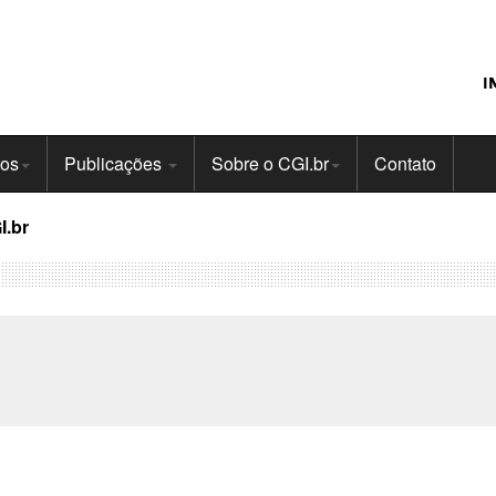
I
tos
Publicações
Sobre o CGI.br
Contato
I.br