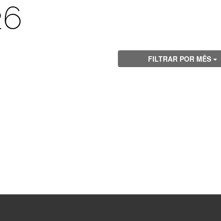
26
FILTRAR POR MÊS
Visite
Visite
Visite
Visite