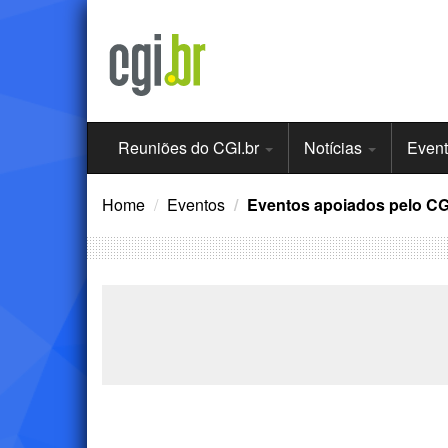
Ir
para
o
conteúdo
Menu
Reuniões do CGI.br
Notícias
Even
Principal
Home
Eventos
Eventos apoiados pelo CG