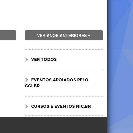
VER ANOS ANTERIORES
VER TODOS
EVENTOS APOIADOS PELO
CGI.BR
CURSOS E EVENTOS NIC.BR
Visite
Visite
Visite