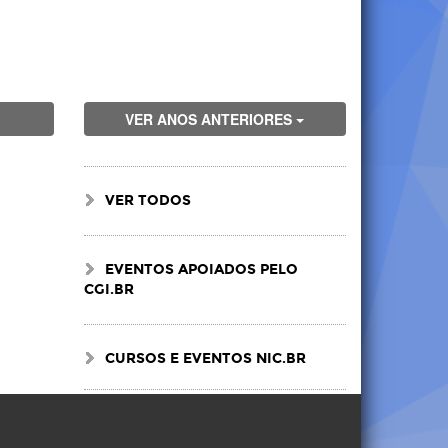
VER ANOS ANTERIORES
VER TODOS
EVENTOS APOIADOS PELO
CGI.BR
CURSOS E EVENTOS NIC.BR
Visite
Visite
Visite