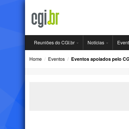
Ir
para
o
conteúdo
Menu
Reuniões do CGI.br
Notícias
Even
Principal
Home
Eventos
Eventos apoiados pelo CG