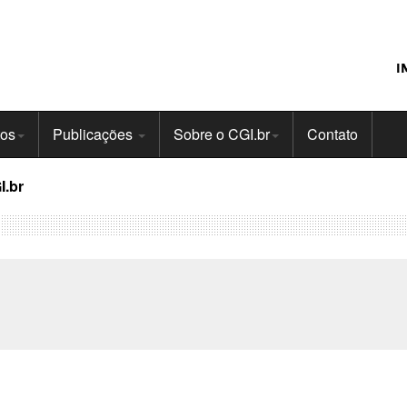
I
tos
Publicações
Sobre o CGI.br
Contato
I.br