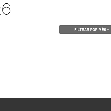
26
FILTRAR POR MÊS
Visite
Visite
Visite
Visite