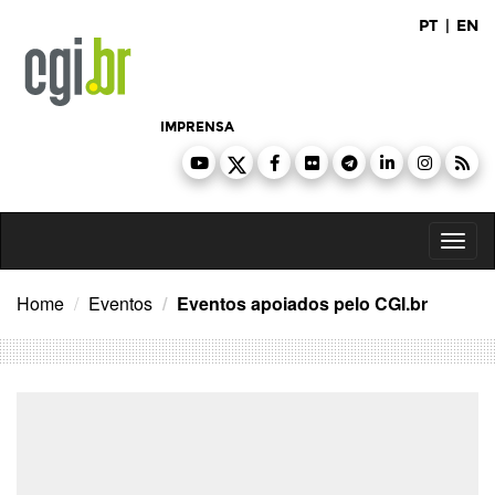
Ir
PT
|
EN
para
o
conteúdo
IMPRENSA
Toggl
naviga
Home
Eventos
Eventos apoiados pelo CGI.br