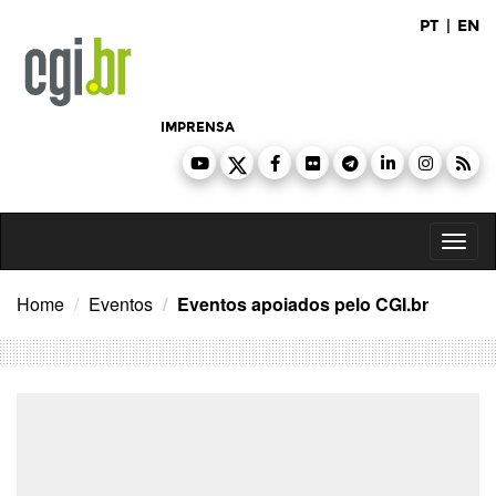
Ir
PT
|
EN
para
o
conteúdo
IMPRENSA
Toggl
naviga
Home
Eventos
Eventos apoiados pelo CGI.br