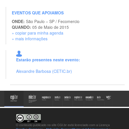
EVENTOS QUE APOIAMOS
ONDE:
São Paulo – SP / Fecomercio
QUANDO:
05 de Maio de 2015
» copiar para minha agenda
» mais informações
Estarão presentes neste evento:
Alexandre Barbosa (CETIC.br)
O conteúdo publicado no site CGI.br está
licenciado com a Licença