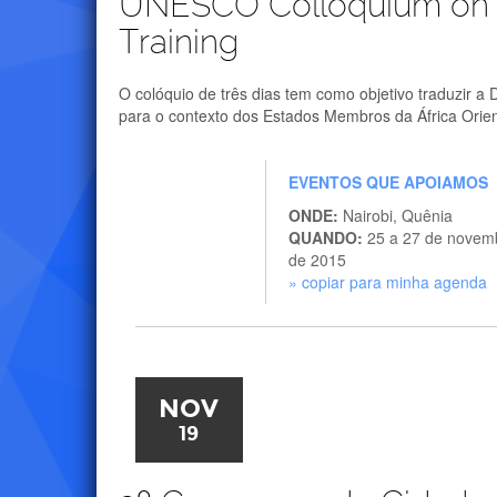
UNESCO Colloquium on 
Training
O colóquio de três dias tem como objetivo traduzir 
para o contexto dos Estados Membros da África Orien
EVENTOS QUE APOIAMOS
ONDE:
Nairobi, Quênia
QUANDO:
25 a 27 de novem
de 2015
» copiar para minha agenda
NOV
19