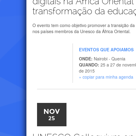
digitais na África Oriental
transformação da educa
O evento tem como objetivo promover a transição d
nos países membros da Unesco da África Oriental.
EVENTOS QUE APOIAMOS
ONDE:
Nairobi - Quenia
QUANDO:
25 a 27 de novem
de 2015
» copiar para minha agenda
NOV
25