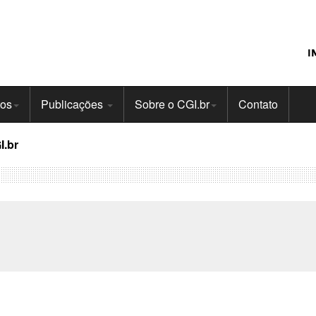
I
tos
Publicações
Sobre o CGI.br
Contato
I.br