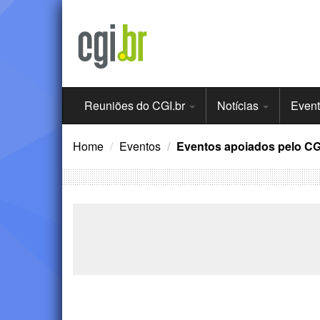
Ir
para
o
conteúdo
Menu
Reuniões do CGI.br
Notícias
Even
Principal
Home
Eventos
Eventos apoiados pelo CG