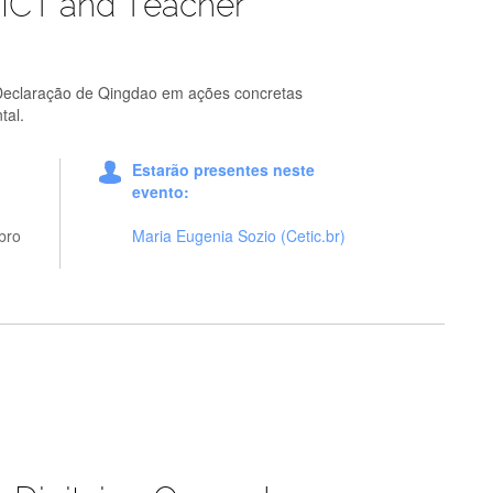
ICT and Teacher
a Declaração de Qingdao em ações concretas
tal.
Estarão presentes neste
evento:
bro
Maria Eugenia Sozio (Cetic.br)