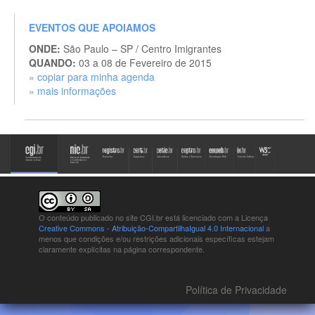
EVENTOS QUE APOIAMOS
ONDE:
São Paulo – SP / Centro Imigrantes
QUANDO:
03 a 08 de Fevereiro de 2015
» copiar para minha agenda
» mais informações
O conteúdo publicado no site CGI.br está
licenciado com a Licença
Creative Commons - Atribuição-CompartilhaIgual 4.0 Internacional
a
menos que condições e/ou restrições adicionais específicas estejam
claramente explícitas na página correspondente.
Política de Privacidade