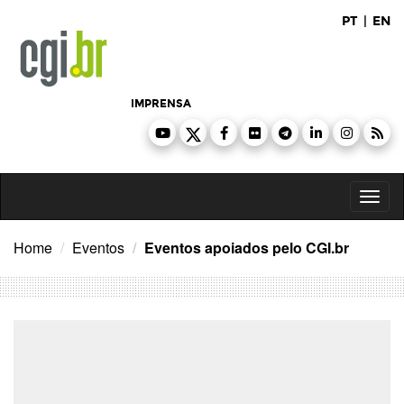
Ir
PT
|
EN
para
o
conteúdo
IMPRENSA
Toggl
naviga
Home
Eventos
Eventos apoiados pelo CGI.br