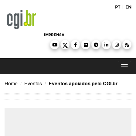
Ir
PT
|
EN
para
o
conteúdo
IMPRENSA
Toggl
naviga
Home
Eventos
Eventos apoiados pelo CGI.br