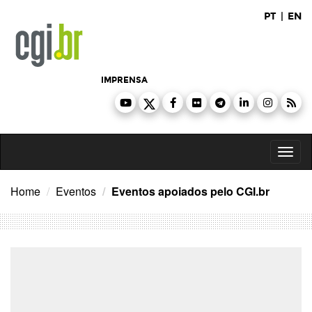
Ir
PT
|
EN
para
o
conteúdo
IMPRENSA
Toggl
naviga
Home
Eventos
Eventos apoiados pelo CGI.br