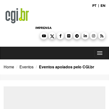
Ir
PT
|
EN
para
o
conteúdo
IMPRENSA
Toggl
naviga
Home
Eventos
Eventos apoiados pelo CGI.br