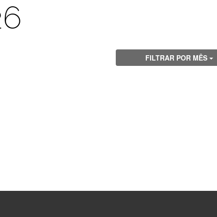
26
FILTRAR POR MÊS
Visite
Visite
Visite
Visite