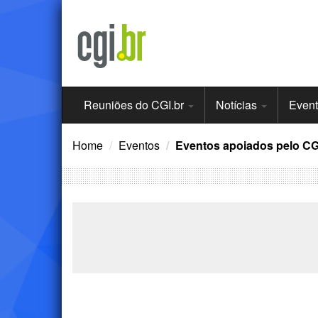
Ir
para
o
conteúdo
Menu
Reuniões do CGI.br
Notícias
Even
Principal
Home
Eventos
Eventos apoiados pelo CG