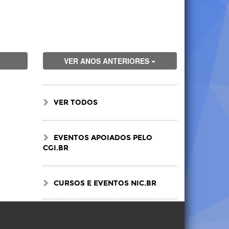
VER ANOS ANTERIORES
VER TODOS
EVENTOS APOIADOS PELO
CGI.BR
CURSOS E EVENTOS NIC.BR
Visite
Visite
Visite