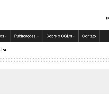
I
tos
Publicações
Sobre o CGI.br
Contato
I.br