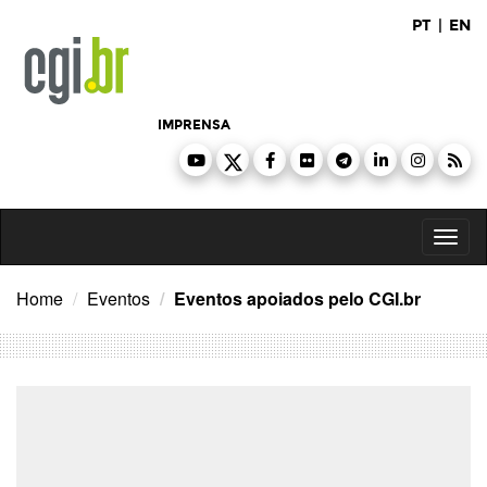
Ir
PT
|
EN
para
o
conteúdo
IMPRENSA
Toggl
naviga
Home
Eventos
Eventos apoiados pelo CGI.br