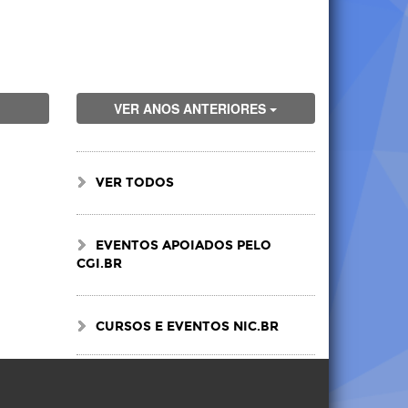
VER ANOS ANTERIORES
VER TODOS
EVENTOS APOIADOS PELO
CGI.BR
CURSOS E EVENTOS NIC.BR
Visite
Visite
Visite