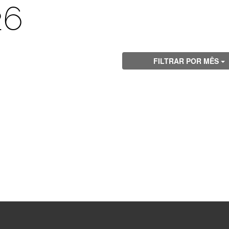
26
FILTRAR POR MÊS
Visite
Visite
Visite
Visite