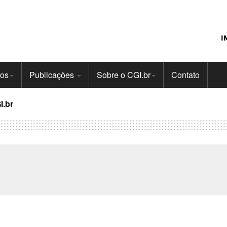
I
tos
Publicações
Sobre o CGI.br
Contato
I.br