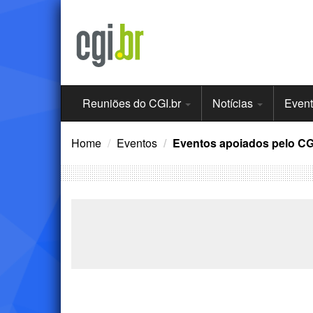
Ir
para
o
conteúdo
Menu
Reuniões do CGI.br
Notícias
Even
Principal
Home
Eventos
Eventos apoiados pelo CG