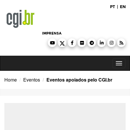
Ir
PT
|
EN
para
o
conteúdo
IMPRENSA
Toggl
naviga
Home
Eventos
Eventos apoiados pelo CGI.br