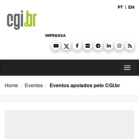
Ir
PT
|
EN
para
o
conteúdo
IMPRENSA
Toggl
naviga
Home
Eventos
Eventos apoiados pelo CGI.br