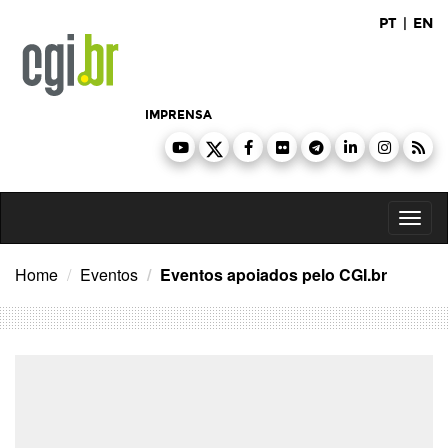
Ir
PT
|
EN
para
o
conteúdo
IMPRENSA
Toggl
naviga
Home
Eventos
Eventos apoiados pelo CGI.br