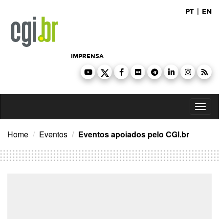
Ir
PT
|
EN
para
o
conteúdo
IMPRENSA
Toggl
naviga
Home
Eventos
Eventos apoiados pelo CGI.br