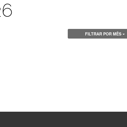
26
FILTRAR POR MÊS
Visite
Visite
Visite
Visite