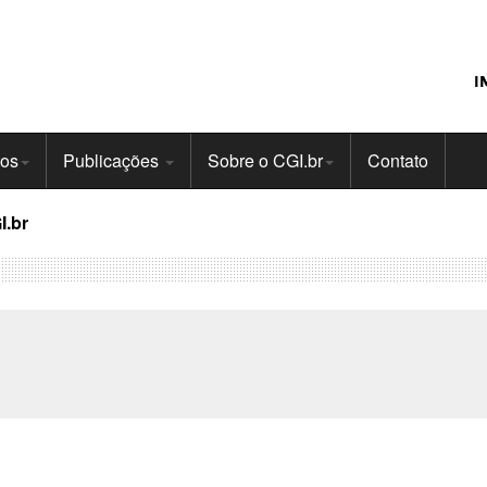
I
tos
Publicações
Sobre o CGI.br
Contato
I.br