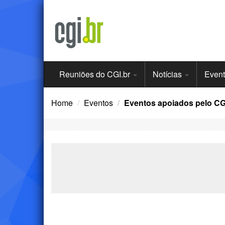
Ir
para
o
conteúdo
Menu
Reuniões do CGI.br
Notícias
Even
Principal
Home
Eventos
Eventos apoiados pelo CG