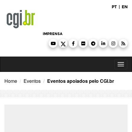
Ir
PT
|
EN
para
o
conteúdo
IMPRENSA
Toggl
naviga
Home
Eventos
Eventos apoiados pelo CGI.br