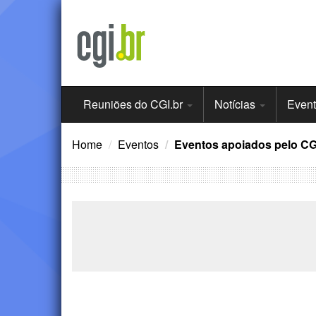
Ir
para
o
conteúdo
Menu
Reuniões do CGI.br
Notícias
Even
Principal
Home
Eventos
Eventos apoiados pelo CG