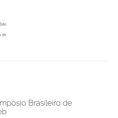
 São
o de
mpósio Brasileiro de
eb