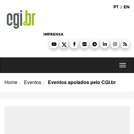
Ir
PT
|
EN
para
o
conteúdo
IMPRENSA
Toggl
naviga
Home
Eventos
Eventos apoiados pelo CGI.br