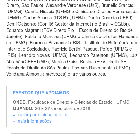
Direito, São Paulo), Alexandre Veronese (UnB), Brunello Stancioli
(UFMG), Camila Nicácio (UFMG e Clínica de Direitos Humanos da
UFMG), Carlos Affonso (ITS Rio, UERJ), Danilo Doneda (UFRJ),
Demi Getschko (Comitê Gestor da Internet no Brasil – CGI.br),
Eduardo Magrani (FGV Direito Rio – Escola de Direito do Rio de
Janeiro), Fabiana Menezes (UFMG e Clínica de Direitos Humanos
da UFMG), Florence Poznanski (IRIS – Instituto de Referência em
Internet e Sociedade), Fabricio Bertini Pasquot Polido (UFMG e
IRIS), Leandro Novais (UFMG), Leonardo Parentoni (UFMG), Luiz
Abrahão(CEFET/MG), Monica Guise Rosina (FGV Direito SP –
Escola de Direito de São Paulo), Thomas Bustamante (UFMG),
Veridiana Alimonti (Intervozes) entre vários outros.
EVENTOS QUE APOIAMOS
ONDE:
Faculdade de Direito e Ciências do Estado - UFMG
QUANDO:
26 e 27 de outubro de 2016
» copiar para minha agenda
» mais informações