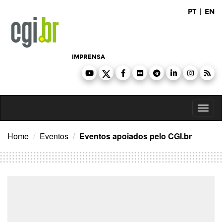
Ir
PT
|
EN
para
o
conteúdo
IMPRENSA
Toggl
naviga
Home
Eventos
Eventos apoiados pelo CGI.br