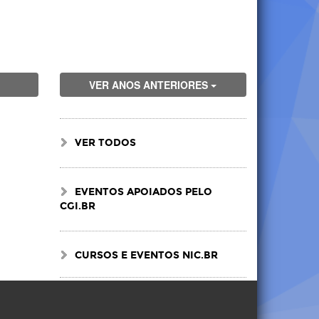
VER ANOS ANTERIORES
VER TODOS
EVENTOS APOIADOS PELO
CGI.BR
CURSOS E EVENTOS NIC.BR
Visite
Visite
Visite