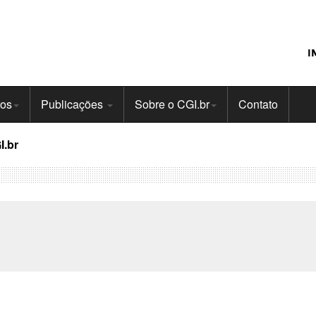
I
tos
Publicações
Sobre o CGI.br
Contato
I.br