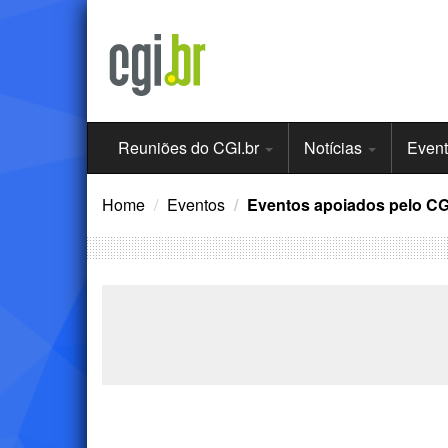
Ir
para
o
conteúdo
Menu
Reuniões do CGI.br
Notícias
Even
Principal
Home
Eventos
Eventos apoiados pelo CG