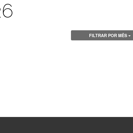
26
FILTRAR POR MÊS
Visite
Visite
Visite
Visite