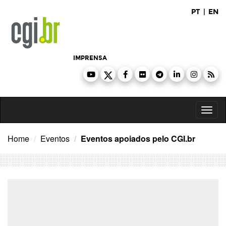
Ir
PT
|
EN
para
o
conteúdo
IMPRENSA
Toggl
naviga
Home
Eventos
Eventos apoiados pelo CGI.br