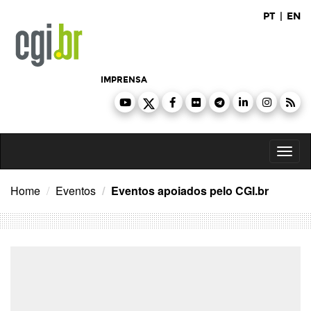
Ir
PT
|
EN
para
o
conteúdo
IMPRENSA
Toggl
naviga
Home
Eventos
Eventos apoiados pelo CGI.br