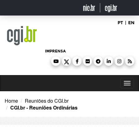
Ir
para
o
conteúdo
PT
|
EN
IMPRENSA
Toggl
naviga
Home
Reuniões do CGI.br
CGI.br - Reuniões Ordinárias