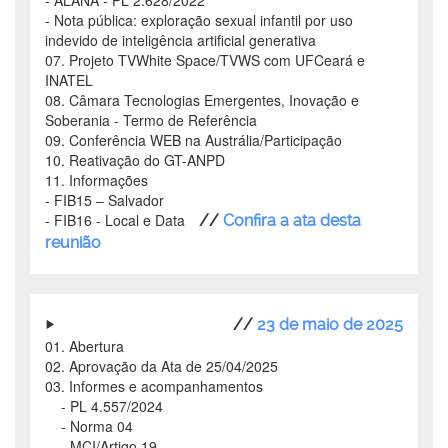
- ALANA - PL 2.628/2022
- Nota pública: exploração sexual infantil por uso
indevido de inteligência artificial generativa
07. Projeto TVWhite Space/TVWS com UFCeará e
INATEL
08. Câmara Tecnologias Emergentes, Inovação e
Soberania - Termo de Referência
09. Conferência WEB na Austrália/Participação
10. Reativação do GT-ANPD
11. Informações
- FIB15 – Salvador
- FIB16 - Local e Data
//
Confira a ata desta
reunião
//
23 de maio de 2025
01. Abertura
02. Aprovação da Ata de 25/04/2025
03. Informes e acompanhamentos
- PL 4.557/2024
- Norma 04
- MCI/Artigo 19