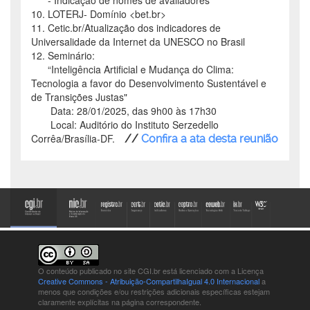
- Indicação de nomes de avaliadores
10. LOTERJ- Domínio <bet.br>
11. Cetic.br/Atualização dos indicadores de
Universalidade da Internet da UNESCO no Brasil
12. Seminário:
“Inteligência Artificial e Mudança do Clima:
Tecnologia a favor do Desenvolvimento Sustentável e
de Transições Justas"
Data: 28/01/2025, das 9h00 às 17h30
Local: Auditório do Instituto Serzedello
Corrêa/Brasília-DF.
//
Confira a ata desta reunião
O conteúdo publicado no site CGI.br está
licenciado com a Licença
Creative Commons - Atribuição-CompartilhaIgual 4.0 Internacional
a
menos que condições e/ou restrições adicionais específicas estejam
claramente explícitas na página correspondente.