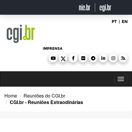
Ir
para
o
conteúdo
PT
|
EN
IMPRENSA
Toggl
naviga
Home
Reuniões do CGI.br
CGI.br - Reuniões Extraodinárias