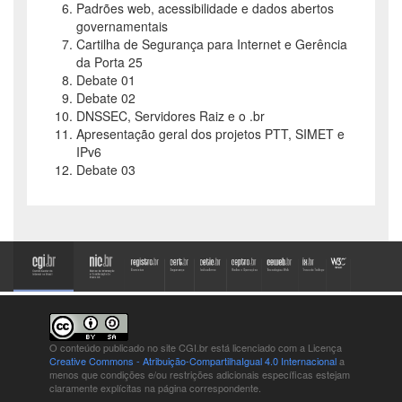
Padrões web, acessibilidade e dados abertos
governamentais
Cartilha de Segurança para Internet e Gerência
da Porta 25
Debate 01
Debate 02
DNSSEC, Servidores Raiz e o .br
Apresentação geral dos projetos PTT, SIMET e
IPv6
Debate 03
O conteúdo publicado no site CGI.br está
licenciado com a Licença
Creative Commons - Atribuição-CompartilhaIgual 4.0 Internacional
a
menos que condições e/ou restrições adicionais específicas estejam
claramente explícitas na página correspondente.