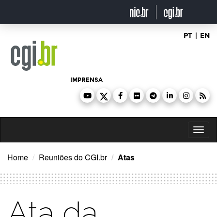
Ir
para
o
conteúdo
PT
|
EN
IMPRENSA
Toggl
naviga
Home
Reuniões do CGI.br
Atas
Ata da