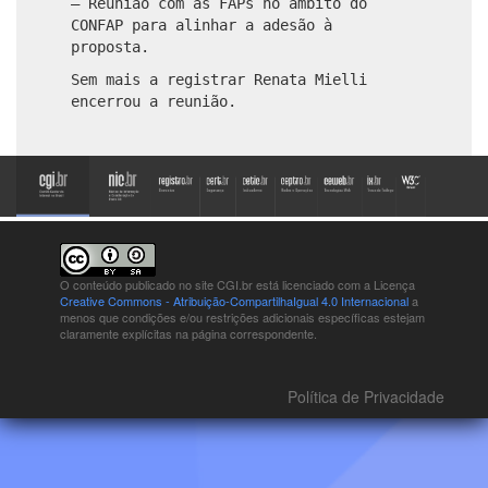
– Reunião com as FAPs no âmbito do
CONFAP para alinhar a adesão à
proposta.
Sem mais a registrar Renata Mielli
encerrou a reunião.
O conteúdo publicado no site CGI.br está
licenciado com a Licença
Creative Commons - Atribuição-CompartilhaIgual 4.0 Internacional
a
menos que condições e/ou restrições adicionais específicas estejam
claramente explícitas na página correspondente.
Política de Privacidade