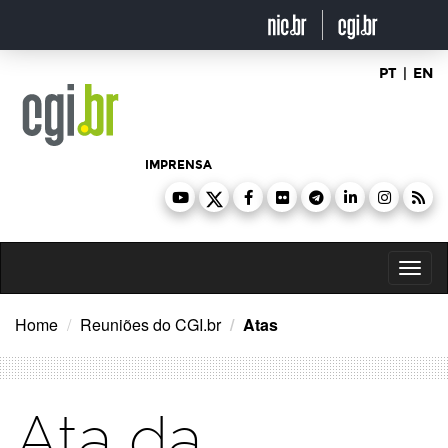
Ir
para
o
conteúdo
PT
|
EN
IMPRENSA
Toggl
naviga
Home
Reuniões do CGI.br
Atas
Ata da