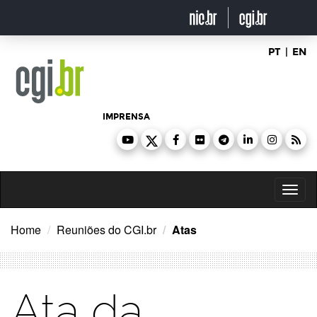
Ir
para
o
conteúdo
PT
|
EN
IMPRENSA
Toggl
naviga
Home
Reuniões do CGI.br
Atas
Ata da