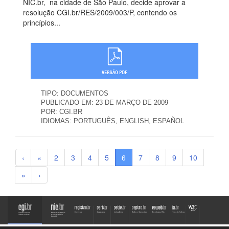
NIC.br, na cidade de São Paulo, decide aprovar a
resolução CGI.br/RES/2009/003/P, contendo os
princípios...
TIPO:
DOCUMENTOS
PUBLICADO EM:
23 DE MARÇO DE 2009
POR:
CGI.BR
IDIOMAS:
PORTUGUÊS, ENGLISH, ESPAÑOL
‹
«
2
3
4
5
6
7
8
9
10
»
›