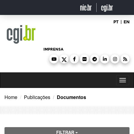
Ir
para
o
conteúdo
PT
|
EN
IMPRENSA
Toggl
naviga
Home
Publicações
Documentos
FILTRAR