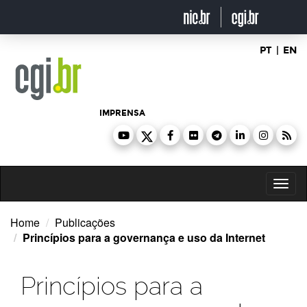
Ir
para
o
conteúdo
PT
|
EN
IMPRENSA
Toggl
naviga
Home
Publicações
Princípios para a governança e uso da Internet
Princípios para a