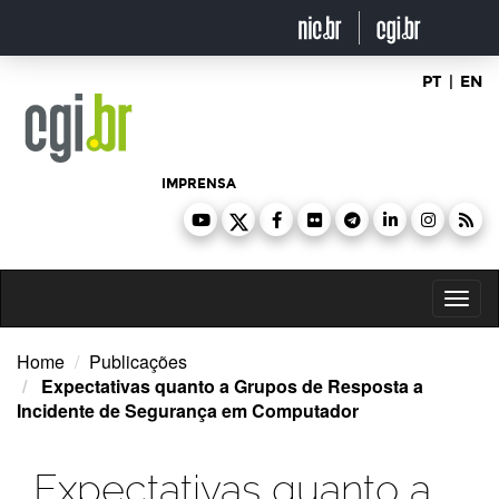
Ir
para
o
conteúdo
PT
|
EN
IMPRENSA
Toggl
naviga
Home
Publicações
Expectativas quanto a Grupos de Resposta a
Incidente de Segurança em Computador
Expectativas quanto a