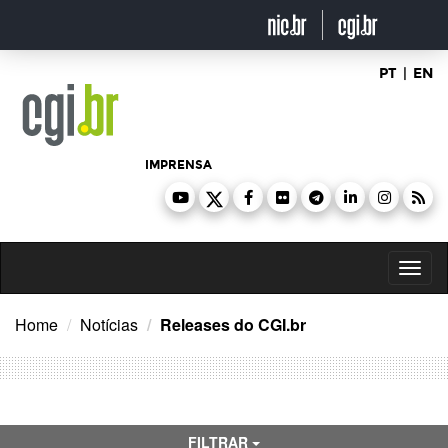
Ir
para
o
conteúdo
PT
|
EN
IMPRENSA
Toggl
naviga
Home
Notícias
Releases do CGI.br
FILTRAR