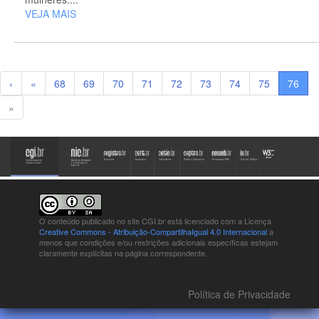
VEJA MAIS
‹
«
68
69
70
71
72
73
74
75
76
»
O conteúdo publicado no site CGI.br está
licenciado com a Licença
Creative Commons - Atribuição-CompartilhaIgual 4.0 Internacional
a
menos que condições e/ou restrições adicionais específicas estejam
claramente explícitas na página correspondente.
Política de Privacidade