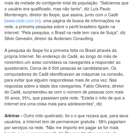
mais da metade do contigente total da população. "Sabíamos que
o usuário era qualificado, mas não tanto", diz Luís Paulo
Montenegro, diretor do Ibope, que assina, junto com o Cadê
(
www.cade.com.br
), uma página de busca de informações na
rede, a primeira pesquisa sobre o perfil brasileiro ligado na
internet. "Pela pesquisa, o Brasil na rede tem cara de Suiça", diz
Silvio Genesini, diretor da Andersen Consulting.
A pesquisa do Ibope foi a primeira feita no Brasil através da
própria Internet. No endereço do Cadê, ao longo do mês de
novembro um aviso convidava os navegantes a responder ao
questionário. Cerca de 8 500 pessoas se candidataram. Os
computadores do Cadê identificavam as máquinas na conexão,
para evitar que alguém respondesse mais de uma vez. Nas
respostas sobre a idade dos navegantes, Fabio Oliveira, diretor
do Cadê, surpreendeu-se com o número de pessoas com mais
30 anos, 35%, que passeiam pela rede. "Existia o mito de que a
internet era uma coisa mais para adolescentes", diz.
Arbitrar -
Outro mito quebrado, foi o o que rezava que, para seus
usuários, a Internet tem de permanecer gratuita - 58% pagariam
por serviços na rede. "Não me importo em pagar se for mais