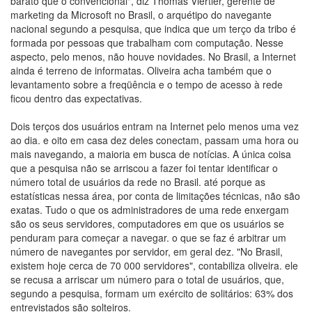
barato que o convencional", diz Thomas Viertler, gerente de
marketing da Microsoft no Brasil, o arquétipo do navegante
nacional segundo a pesquisa, que indica que um terço da tribo é
formada por pessoas que trabalham com computação. Nesse
aspecto, pelo menos, não houve novidades. No Brasil, a Internet
ainda é terreno de informatas. Oliveira acha também que o
levantamento sobre a freqüência e o tempo de acesso à rede
ficou dentro das expectativas.
Dois terços dos usuários entram na Internet pelo menos uma vez
ao dia. e oito em casa dez deles conectam, passam uma hora ou
mais navegando, a maioria em busca de notícias. A única coisa
que a pesquisa não se arriscou a fazer foi tentar identificar o
número total de usuários da rede no Brasil. até porque as
estatísticas nessa área, por conta de limitações técnicas, não são
exatas. Tudo o que os administradores de uma rede enxergam
são os seus servidores, computadores em que os usuários se
penduram para começar a navegar. o que se faz é arbitrar um
número de navegantes por servidor, em geral dez. "No Brasil,
existem hoje cerca de 70 000 servidores", contabiliza oliveira. ele
se recusa a arriscar um número para o total de usuários, que,
segundo a pesquisa, formam um exército de solitários: 63% dos
entrevistados são solteiros.