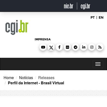
Ir
para
o
conteúdo
PT
|
EN
IMPRENSA
Toggl
naviga
Home
Notícias
Releases
Perfil da Internet - Brasil Virtual