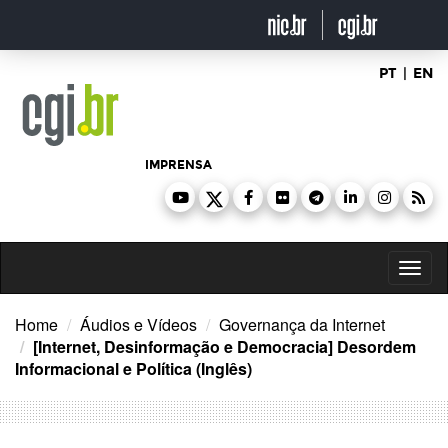
Ir
para
o
conteúdo
PT
|
EN
IMPRENSA
Toggl
naviga
Home
Áudios e Vídeos
Governança da Internet
[Internet, Desinformação e Democracia] Desordem
Informacional e Política (Inglês)