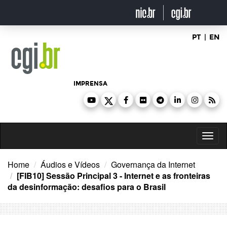
Ir
para
o
conteúdo
PT
|
EN
IMPRENSA
Toggl
naviga
Home
Áudios e Vídeos
Governança da Internet
[FIB10] Sessão Principal 3 - Internet e as fronteiras
da desinformação: desafios para o Brasil