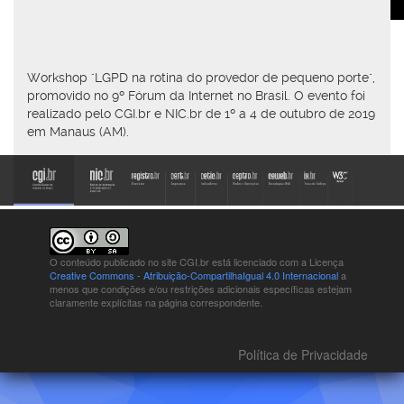
Workshop "LGPD na rotina do provedor de pequeno porte",
promovido no 9º Fórum da Internet no Brasil. O evento foi
realizado pelo CGI.br e NIC.br de 1º a 4 de outubro de 2019
em Manaus (AM).
O conteúdo publicado no site CGI.br está
licenciado com a Licença
Creative Commons - Atribuição-CompartilhaIgual 4.0 Internacional
a
menos que condições e/ou restrições adicionais específicas estejam
claramente explícitas na página correspondente.
Política de Privacidade