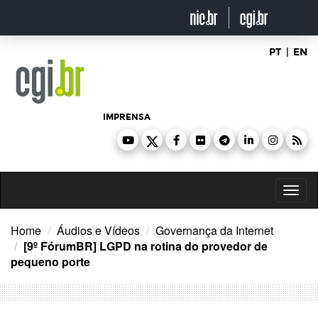
Ir
para
o
conteúdo
PT
|
EN
IMPRENSA
Toggl
naviga
Home
Áudios e Vídeos
Governança da Internet
[9º FórumBR] LGPD na rotina do provedor de
pequeno porte