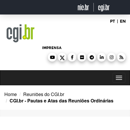
Ir
para
o
conteúdo
PT
|
EN
IMPRENSA
Toggl
naviga
Home
Reuniões do CGI.br
CGI.br - Pautas e Atas das Reuniões Ordinárias