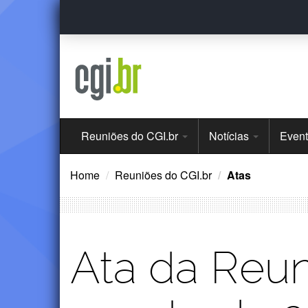
Ir
para
o
conteúdo
Menu
Reuniões do CGI.br
Notícias
Even
Principal
Home
Reuniões do CGI.br
Atas
Ata da Reun