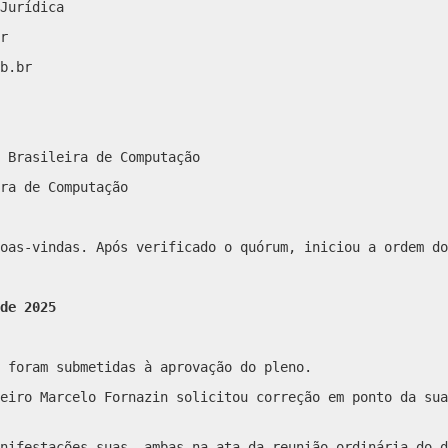
Jurídica
r
b.br
 Brasileira de Computação
ra de Computação
oas-vindas. Após verificado o quórum, iniciou a ordem do
de 2025
 foram submetidas à aprovação do pleno.
eiro Marcelo Fornazin solicitou correção em ponto da sua
nifestações suas, ambas na ata da reunião ordinária do d