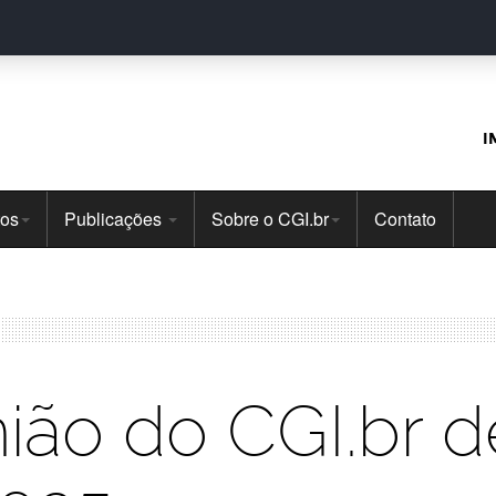
I
tos
Publicações
Sobre o CGI.br
Contato
ião do CGI.br d