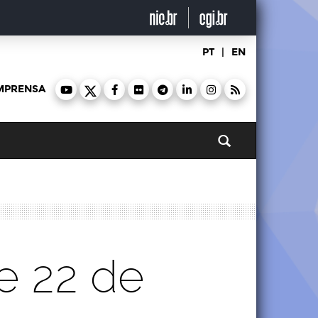
PT
|
EN
MPRENSA
Pesquisar
e 22 de