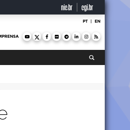
PT
|
EN
MPRENSA
Pesquisar
e