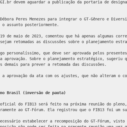
GI.br devem aguardar a publicação da portaria de designa
Débora Peres Menezes para integrar o GT-Gênero e Diversi
 o assunto posteriormente.
19 de maio de 2023, comentou que há apenas algumas corre
sejam retomadas as discussões sobre o planejamento estra
go personalíssimo, que deve ser aprovada pelos presentes
a aprovação. Sobre o planejamento estratégico, sugeriu q
s demais para prever a retomada das discussões.
 a aprovação da ata com os ajustes, que não alteram o co
no Brasil (inversão de pauta)
oficial do FIB13 será feito na próxima reunião do pleno,
ramente ao GT-Fórum. Ela registrou que o FIB13 foi um su
ecessário estabelecer a recomposição do GT-Fórum, visto 
posição não pode ser feita na presente reunião uma vez q