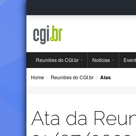
Ir
para
o
conteúdo
Menu
Reuniões do CGI.br
Notícias
Even
Principal
Home
Reuniões do CGI.br
Atas
Ata da Reun