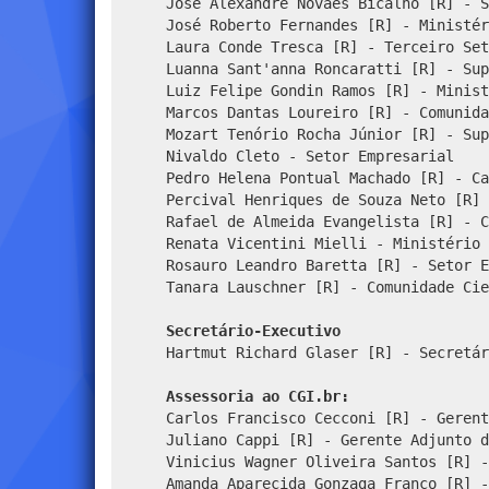
José Alexandre Novaes Bicalho [R] - S
José Roberto Fernandes [R] - Ministér
Laura Conde Tresca [R] - Terceiro Set
Luanna Sant'anna Roncaratti [R] - Sup
Luiz Felipe Gondin Ramos [R] - Minist
Marcos Dantas Loureiro [R] - Comunida
Mozart Tenório Rocha Júnior [R] - Sup
Nivaldo Cleto - Setor Empresarial
Pedro Helena Pontual Machado [R] - Ca
Percival Henriques de Souza Neto [R] 
Rafael de Almeida Evangelista [R] - C
Renata Vicentini Mielli - Ministério 
Rosauro Leandro Baretta [R] - Setor E
Tanara Lauschner [R] - Comunidade Cie
Secretário-Executivo
Hartmut Richard Glaser [R] - Secretár
Assessoria ao CGI.br:
Carlos Francisco Cecconi [R] - Gerent
Juliano Cappi [R] - Gerente Adjunto d
Vinicius Wagner Oliveira Santos [R] -
Amanda Aparecida Gonzaga Franco [R] -