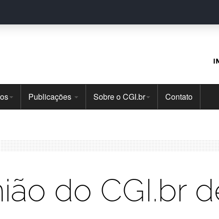
I
tos
Publicações
Sobre o CGI.br
Contato
ião do CGI.br d